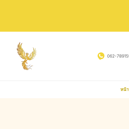
062-78915
หน้า