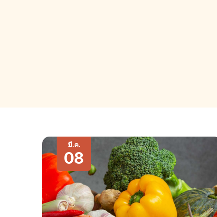
มี.ค.
08