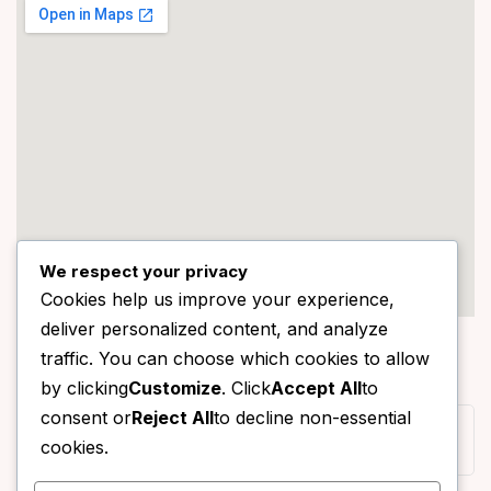
We respect your privacy
Cookies help us improve your experience,
deliver personalized content, and analyze
STORE LOCATION
traffic. You can choose which cookies to allow
150/118, Moo 1, Sai Noi, Sai Noi, Nonthaburi 11150, Thailand
by clicking
Customize
. Click
Accept All
to
consent or
Reject All
to decline non-essential
062-7891592
cookies.