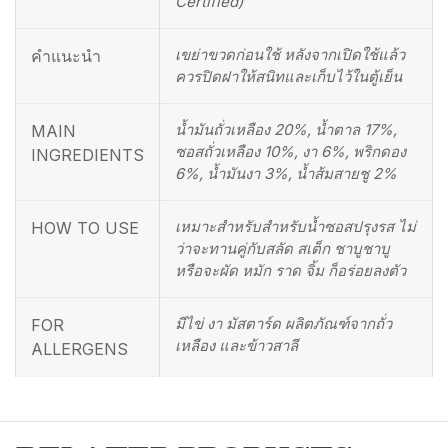
Certified)
เขย่าขวดก่อนใช้ หลังจากเปิดใช้แล้ว
คำแนะนำ
ควรปิดฝาให้สนิทและเก็บไว้ในตู้เย็น
น้ำมันถั่วเหลือง 20%, น้ำตาล 17%,
MAIN
ซอสถั่วเหลือง 10%, งา 6%, พริกดอง
INGREDIENTS
6%, น้ำมันงา 3%, น้ำส้มสายชู 2%
เหมาะสำหรับสำหรับน้ำซอสปรุงรส ไม่
HOW TO USE
ว่าจะทานคู่กับสลัด สเต็ก ชาบูชาบู
หรือจะผัด หมัก ราด จิ้ม ก็อร่อยลงตัว
มีไข่ งา มัสตาร์ด ผลิตภัณฑ์จากถั่ว
FOR
เหลือง และข้าวสาลี
ALLERGENS