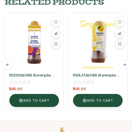
RELATED PRODUCTS
5IDD210M Kewpie
5SLU210M Kewpie
Sesame Soy Sauce (
Japanese Yuzu
น้ำสลัดงาซีอิ๊วญี่ปุ่น คิวพี 210 มล.
Shoyu ( น้ำสลัดญี่ปุ่นยูซุโชยุ
฿
85.00
฿
95.00
X 12 ขวด/ลัง )
คิวพี 210 มล. X 12 ขวด/ลัง )
ADD TO CART
ADD TO CART