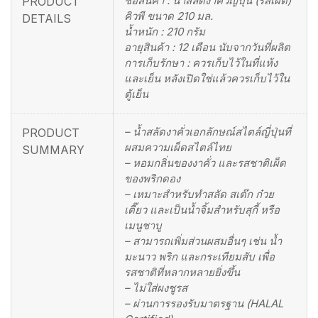
ชื่อสินค้า : น้ำสลัดงาคั่วญี่ปุ่น (รสเผ็ด)
PRODUCT
คิวพี ขนาด 210 มล.
DETAILS
น้ำหนัก : 210 กรัม
อายุสินค้า : 12 เดือน นับจากวันที่ผลิต
การเก็บรักษา : ควรเก็บไว้ในที่แห้ง
และเย็น หลังเปิดใช่แล้วควรเก็บไว้ใน
ตู้เย็น
– น้ำสลัดงาคั่วเอกลักษณ์สไตล์ญี่ปุ่นที่
PRODUCT
ผสมความเผ็ดสไตล์ไทย
SUMMARY
– หอมกลิ่นของงาคั่ว และรสชาติเผ็ด
ของพริกดอง
– เหมาะสำหรับทำสลัด สเต๊ก ก๋วย
เตี๊ยว และเป็นน้ำจิ้มสำหรับสุกี้ หรือ
เมนูชาบู
– สามารถเพิ่มส่วนผสมอื่นๆ เช่น น้ำ
มะนาว พริก และกระเทียมสับ เพื่อ
รสชาติที่หลากหลายยิ่งขึ้น
– ไม่ใส่ผงชูรส
– ผ่านการรองรับมาตรฐาน (HALAL